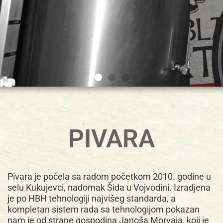
PIVARA
Pivara je počela sa radom početkom 2010. godine u
selu Kukujevci, nadomak Šida u Vojvodini. Izradjena
je po HBH tehnologiji najvišeg standarda, a
kompletan sistem rada sa tehnologijom pokazan
nam je od strane gospodina Janoša Morvaja, koji je