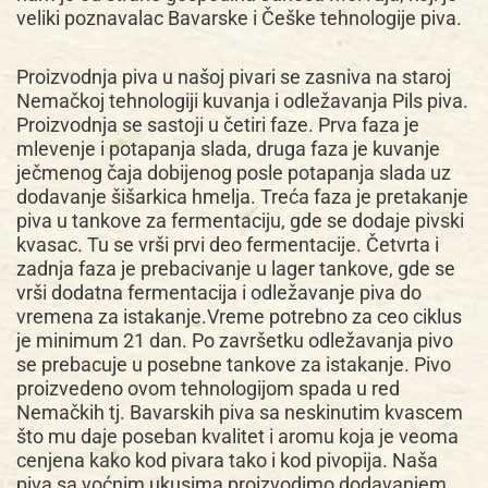
veliki poznavalac Bavarske i Češke tehnologije piva.
Proizvodnja piva u našoj pivari se zasniva na staroj
Nemačkoj tehnologiji kuvanja i odležavanja Pils piva.
Proizvodnja se sastoji u četiri faze. Prva faza je
mlevenje i potapanja slada, druga faza je kuvanje
ječmenog čaja dobijenog posle potapanja slada uz
dodavanje šišarkica hmelja. Treća faza je pretakanje
piva u tankove za fermentaciju, gde se dodaje pivski
kvasac. Tu se vrši prvi deo fermentacije. Četvrta i
zadnja faza je prebacivanje u lager tankove, gde se
vrši dodatna fermentacija i odležavanje piva do
vremena za istakanje.Vreme potrebno za ceo ciklus
je minimum 21 dan. Po završetku odležavanja pivo
se prebacuje u posebne tankove za istakanje. Pivo
proizvedeno ovom tehnologijom spada u red
Nemačkih tj. Bavarskih piva sa neskinutim kvascem
što mu daje poseban kvalitet i aromu koja je veoma
cenjena kako kod pivara tako i kod pivopija. Naša
piva sa voćnim ukusima proizvodimo dodavanjem