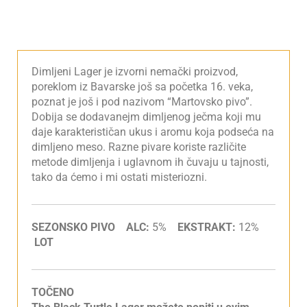
Dimljeni Lager je izvorni nemački proizvod,
poreklom iz Bavarske još sa početka 16. veka,
poznat je još i pod nazivom “Martovsko pivo”.
Dobija se dodavanejm dimljenog ječma koji mu
daje karakterističan ukus i aromu koja podseća na
dimljeno meso. Razne pivare koriste različite
metode dimljenja i uglavnom ih čuvaju u tajnosti,
tako da ćemo i mi ostati misteriozni.
SEZONSKO PIVO ALC:
5%
EKSTRAKT:
12%
LOT
TOČENO