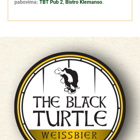
pabovima:
TBT Pub 2
,
Bistro Klemanso
.