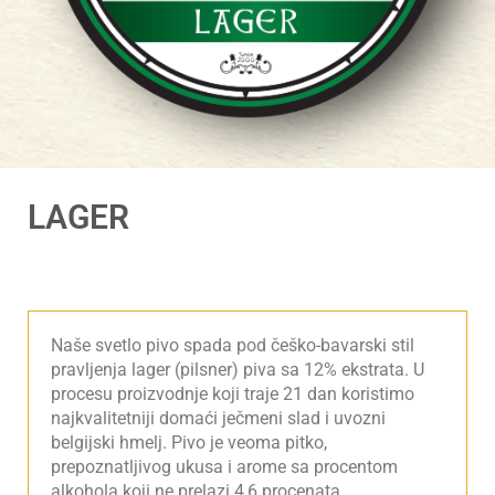
LAGER
Naše svetlo pivo spada pod češko-bavarski stil
pravljenja lager (pilsner) piva sa 12% ekstrata. U
procesu proizvodnje koji traje 21 dan koristimo
najkvalitetniji domaći ječmeni slad i uvozni
belgijski hmelj. Pivo je veoma pitko,
prepoznatljivog ukusa i arome sa procentom
alkohola koji ne prelazi 4,6 procenata.