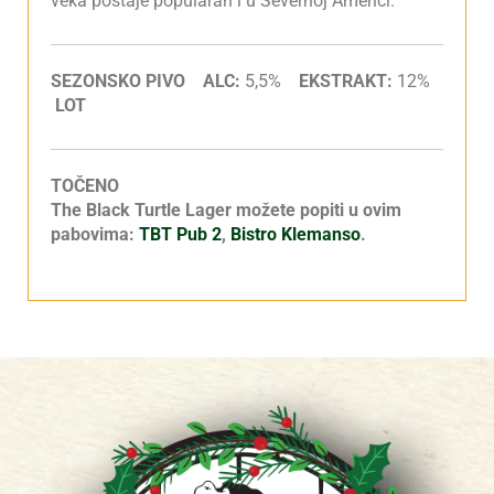
veka postaje popularan i u Severnoj Americi.
SEZONSKO PIVO ALC:
5,5%
EKSTRAKT:
12%
LOT
TOČENO
The Black Turtle Lager možete popiti u ovim
pabovima:
TBT Pub 2
,
Bistro Klemanso
.