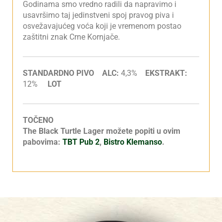
Godinama smo vredno radili da napravimo i
usavršimo taj jedinstveni spoj pravog piva i
osvežavajućeg voća koji je vremenom postao
zaštitni znak Crne Kornjače.
STANDARDNO PIVO ALC:
4,3%
EKSTRAKT:
12%
LOT
TOČENO
The Black Turtle Lager možete popiti u ovim
pabovima:
TBT Pub 2
,
Bistro Klemanso
.