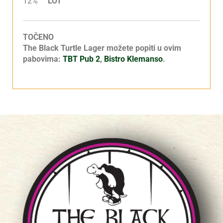
12%
LOT
TOČENO
The Black Turtle Lager možete popiti u ovim
pabovima:
TBT Pub 2
,
Bistro Klemanso
.