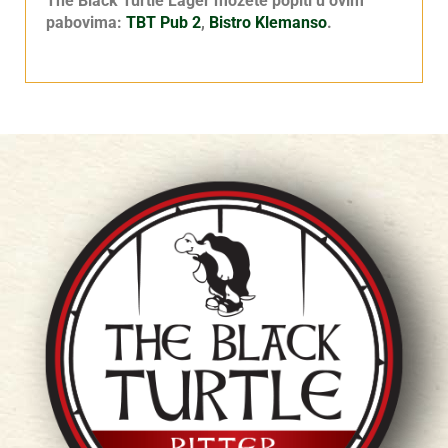
The Black Turtle Lager možete popiti u ovim
pabovima:
TBT Pub 2
,
Bistro Klemanso
.