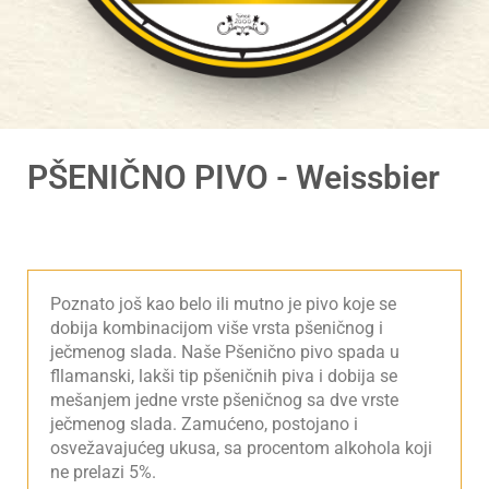
PŠENIČNO PIVO - Weissbier
Poznato još kao belo ili mutno je pivo koje se
dobija kombinacijom više vrsta pšeničnog i
ječmenog slada. Naše Pšenično pivo spada u
fllamanski, lakši tip pšeničnih piva i dobija se
mešanjem jedne vrste pšeničnog sa dve vrste
ječmenog slada. Zamućeno, postojano i
osvežavajućeg ukusa, sa procentom alkohola koji
ne prelazi 5%.