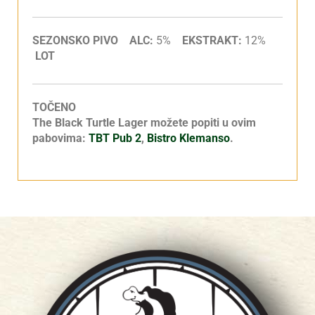
SEZONSKO PIVO ALC:
5%
EKSTRAKT:
12%
LOT
TOČENO
The Black Turtle Lager možete popiti u ovim
pabovima:
TBT Pub 2
,
Bistro Klemanso
.