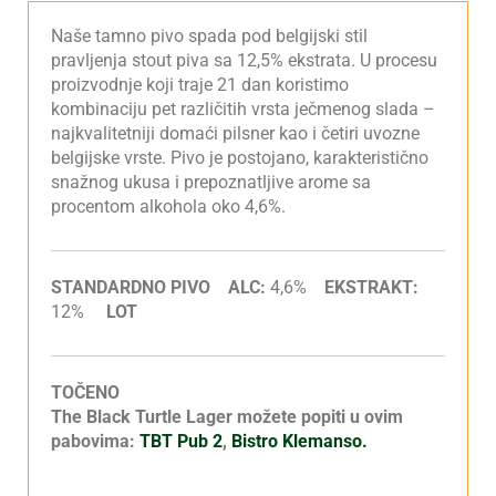
Naše tamno pivo spada pod belgijski stil
pravljenja stout piva sa 12,5% ekstrata. U procesu
proizvodnje koji traje 21 dan koristimo
kombinaciju pet različitih vrsta ječmenog slada –
najkvalitetniji domaći pilsner kao i četiri uvozne
belgijske vrste. Pivo je postojano, karakteristično
snažnog ukusa i prepoznatljive arome sa
procentom alkohola oko 4,6%.
STANDARDNO PIVO ALC:
4,6%
EKSTRAKT:
12%
LOT
TOČENO
The Black Turtle Lager možete popiti u ovim
pabovima:
TBT Pub 2
,
Bistro Klemanso.