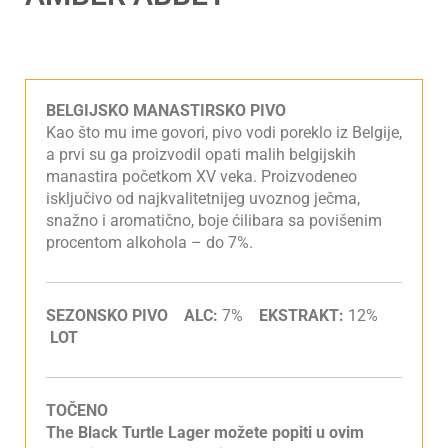
BELGIJSKO MANASTIRSKO PIVO
Kao što mu ime govori, pivo vodi poreklo iz Belgije,
a prvi su ga proizvodil opati malih belgijskih
manastira početkom XV veka. Proizvodeneo
isključivo od najkvalitetnijeg uvoznog ječma,
snažno i aromatično, boje ćilibara sa povišenim
procentom alkohola – do 7%.
SEZONSKO PIVO ALC:
7%
EKSTRAKT:
12%
LOT
TOČENO
The Black Turtle Lager možete popiti u ovim