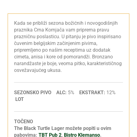
Kada se približi sezona božićnih i novogodišnjih
praznika Crna Kornjača vam priprema pravu
prazničnu poslasticu. U pitanju je pivo inspirisano
čuvenim belgijskim začinjenim pivima,
pripremljeno po našim receptima uz dodatak
cimeta, anisa i kore od pomorandži. Bronzano
narandžaste je boje, veoma pitko, karakterističnog
osvežavajućeg ukusa.
SEZONSKO PIVO ALC:
5%
EKSTRAKT:
12%
LOT
TOČENO
The Black Turtle Lager možete popiti u ovim
pabovima:
TBT Pub 2
,
Bistro Klemanso
.