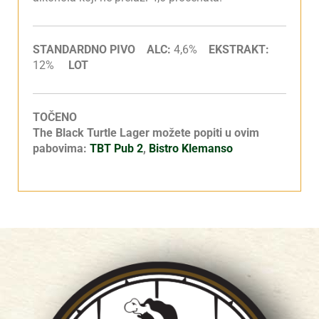
STANDARDNO PIVO ALC:
4,6%
EKSTRAKT:
12%
LOT
TOČENO
The Black Turtle Lager možete popiti u ovim
pabovima:
TBT Pub 2
,
Bistro Klemanso