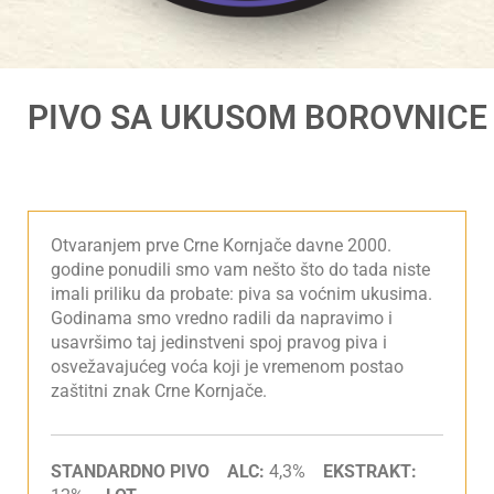
PIVO SA UKUSOM BOROVNICE
Otvaranjem prve Crne Kornjače davne 2000.
godine ponudili smo vam nešto što do tada niste
imali priliku da probate: piva sa voćnim ukusima.
Godinama smo vredno radili da napravimo i
usavršimo taj jedinstveni spoj pravog piva i
osvežavajućeg voća koji je vremenom postao
zaštitni znak Crne Kornjače.
STANDARDNO PIVO ALC:
4,3%
EKSTRAKT: