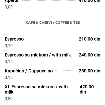
Aperol
410,00 din
0,03 l
KAFE & CAJEVI / COFFEE & TEE
Espresso
210,00 din
0,10 l
Espresso sa mlekom / with milk
240,00 din
0,15 l
Kapućino / Cappuccino
280,00 din
0,15 l
XL Espresso sa mlekom / with
420,00
milk
din
0,30 l