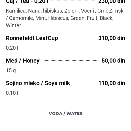
Čaj / Tea - 0,20 l
230,00 din
Kamilica, Nana, hibiskus, Zeleni, Vocni , Crni, Zimski
/ Camomile, Mint, Hibiscus, Green, Fruit, Black,
Winter
Ronnefeldt LeafCup
310,00 din
0,20 l
Med / Honey
50,00 din
15 g
Sojino mleko / Soya milk
110,00 din
0,10 l
VODA / WATER