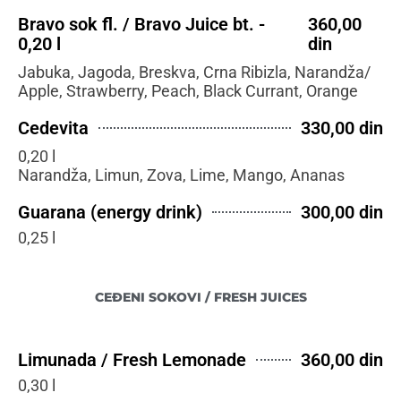
Bravo sok fl. / Bravo Juice bt. -
360,00
0,20 l
din
Jabuka, Jagoda, Breskva, Crna Ribizla, Narandža/
Apple, Strawberry, Peach, Black Currant, Orange
Cedevita
330,00 din
0,20 l
Narandža, Limun, Zova, Lime, Mango, Ananas
Guarana (energy drink)
300,00 din
0,25 l
CEĐENI SOKOVI / FRESH JUICES
Limunada / Fresh Lemonade
360,00 din
0,30 l